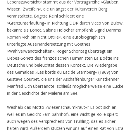
Lebenszuversicht« stammt aus der Vortragsreihe »Glauben,
Wissen, Zweifeln«, die unlängst der Kulturverein Berg
veranstaltete. Brigitte Reihl schildert eine
»Grenzunterlaufung« in Richtung DDR durch Vicco von Bülow,
bekannt als Loriot. Sabine Holocher empfiehlt Sigrid Damms
Roman »Ich bin nicht Ottilie«, eine autobiographisch
unterlegte Auseinandersetzung mit Goethes
»Wahlverwandtschaften«. Roger Schöntag überträgt ein
Liebes-Sonett des französischen Humanisten La Boétie ins
Deutsche und beleuchtet dessen Kontext. Die Wiedergabe
des Gemäldes »Les bords du Lac de Starnberg« (1869) von
Gustave Courbet, die uns der Aschaffenburger Kunstkenner
Manfred Eich übersandte, schließt möglicherweise eine Lücke
in der Geschichte der Malerei am See.
Weshalb das Motto »wiesenschaumkraut«? Es bot sich an,
weil es im Gedicht »am bahnhof« eine wichtige Rolle spielt;
auch wegen des Versprechens von Frühling, das es sicher
halten wird. Außerdem stützen wir uns auf einen Rat von Ezra