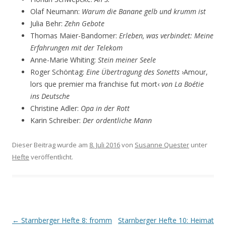
Olaf Neumann:
Warum die Banane gelb und krumm ist
Julia Behr:
Zehn Gebote
Thomas Maier-Bandomer:
Erleben, was verbindet: Meine
Erfahrungen mit der Telekom
Anne-Marie Whiting:
Stein meiner Seele
Roger Schöntag:
Eine Übertragung des Sonetts
›Amour,
lors que premier ma franchise fut mort‹
von La Boétie
ins Deutsche
Christine Adler:
Opa in der Rott
Karin Schreiber:
Der ordentliche Mann
Dieser Beitrag wurde am
8. Juli 2016
von
Susanne Quester
unter
Hefte
veröffentlicht.
Beitrags-
←
Starnberger Hefte 8: fromm
Starnberger Hefte 10: Heimat