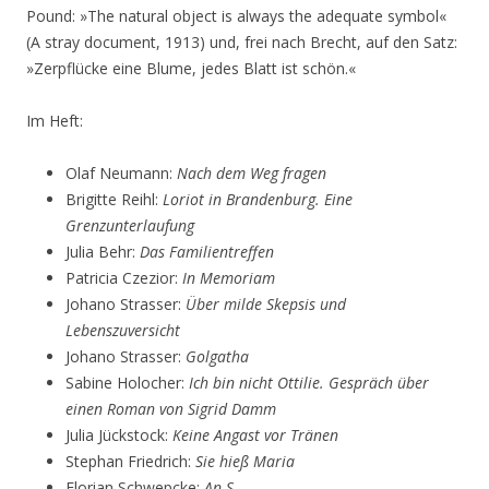
Pound: »The natural object is always the adequate symbol«
(A stray document, 1913) und, frei nach Brecht, auf den Satz:
»Zerpflücke eine Blume, jedes Blatt ist schön.«
Im Heft:
Olaf Neumann:
Nach dem Weg fragen
Brigitte Reihl:
Loriot in Brandenburg. Eine
Grenzunterlaufung
Julia Behr:
Das Familientreffen
Patricia Czezior:
In Memoriam
Johano Strasser:
Über milde Skepsis und
Lebenszuversicht
Johano Strasser:
Golgatha
Sabine Holocher:
Ich bin nicht Ottilie. Gespräch über
einen Roman von Sigrid Damm
Julia Jückstock:
Keine Angast vor Tränen
Stephan Friedrich:
Sie hieß Maria
Florian Schwepcke:
An S.